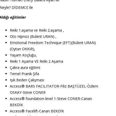
Neyle? DİDEMCE ile
Aldığı eğitimler
Reiki 1.aşama ve Reiki 2.aşama ,
Oto Hipnoz (Bülent URAN) ,
Emotional Freedom Technique (EFT)(Bülent URAN)
(Oytun OKKIR),
Yaşam Koçluğu,
Reiki 1 Aşama VE Reiki 2 Aşama
Çakra aura eğitimi
Temel Pranik Şifa
Işık Beden Çalışması
Access
®
BARS FACILITATOR-Filiz BAŞTÜZEL-Özlem
OSKAY-Steve CONER
Access
®
foundatıon-level 1-Steve CONER-Canan
BEKDİK
Access
®
Facelift-Canan BEKDİK