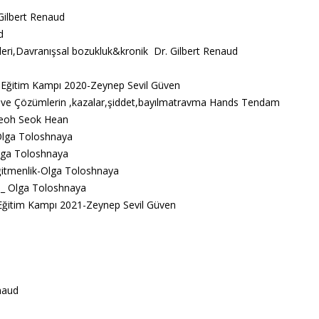
 Gilbert Renaud
d
eri,Davranışsal bozukluk&kronik Dr. Gilbert Renaud
Eğitim Kampı 2020-Zeynep Sevil Güven
in ve Çözümlerin ,kazalar,şiddet,bayılmatravma Hands Tendam
-Teoh Seok Hean
 -Olga Toloshnaya
Olga Toloshnaya
ğitmenlik-Olga Toloshnaya
k _ Olga Toloshnaya
Eğitim Kampı 2021-Zeynep Sevil Güven
naud