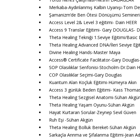
Merkaba-Aydınlanmış Kalbin Uyanışı-Tom De
Şamanizm’de Ben Ötesi Dönüşümü Semineri 
Access Level 2& Level 3 eğitimi- Dain HEER
Access 9 Translar Eğitimi- Gary DOUGLAS- 
Theta Healing Tekniği 1.Seviye Eğitimi/Bas
Theta Healing Advanced DNA/İleri Seviye Eğ
Divine Healing Hands-Master Maya
Access
® Certificate Facilitator-Gary Dougla
SOP Olasılıklar Senfonisi-Stocholm-Dr.Dain 
COP Olasılıklar Seçimi-Gary Douglas
Kuantum Alan Koçluk Eğitimi-Hümeyra Akın
Access 3 günlük Beden Eğitimi- Kass Thoma
Theta Healing Sezgisel Anatomi-Sühan Akgü
Theta Healing Yaşam Oyunu-Sühan Akgün
Hayat Kurtaran Sorular-Zeynep Sevil Güven
Ruh Eşi -Sühan Akgün
Theta Healing Bolluk Bereket-Sühan Akgün
Sarkaçla Arınma ve Şifalanma Eğitimi-Jean A