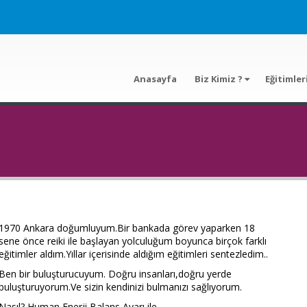
Anasayfa
Biz Kimiz ?
Eğitimler
1970 Ankara doğumluyum.Bir bankada görev yaparken 18
sene önce reiki ile başlayan yolculuğum boyunca birçok farklı
eğitimler aldım.Yıllar içerisinde aldığım eğitimleri sentezledim..
Ben bir buluşturucuyum. Doğru insanları,doğru yerde
buluşturuyorum.Ve sizin kendinizi bulmanızı sağlıyorum.
Nasıl? Human Enerji Balans Ayarı ile