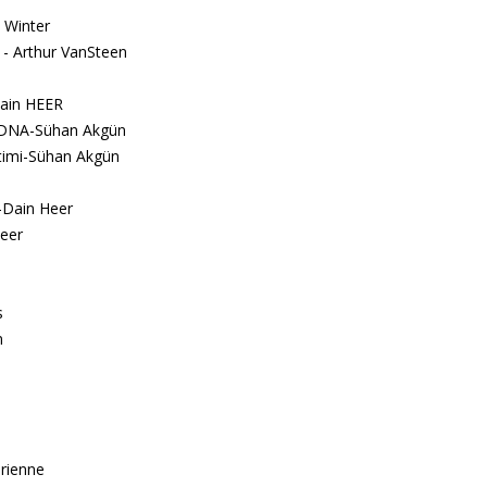
 Winter
- Arthur VanSteen
Dain HEER
ic DNA-Sühan Akgün
itimi-Sühan Akgün
s-Dain Heer
Heer
s
n
drienne