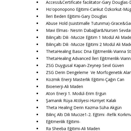
Access&Certificate facılıtator-Gary Douglas-
Ho'oponopono Eğitimi-Cankut Özkorkut-Mü
İleri Beden Eğitimi-Gary Douglas
Abuse Hold (suistimalle Tutunma)-Grace&Ga
Mavi Elmas- Nesrin Dabağlar&Nursen Sevda
Bilinçaltı Dili -Mucize Eğitim 1 Modül Ali Mad
Bilinçaltı Dili -Mucize Eğitimi 2 Modül Ali Ma
ThetaHealing Basıc Dna Eğitmenlik-Vianna St
ThetaHealing Advanced İleri Eğitmenlik-Viann
ZSG Duygusal Kapan-Zeynep Sevil Güven
ZSG Derin Dengeleme Ve Morfogenetik Alan 
Kozmik Enerji Masterlik Eğitimi-Çağın Can
Bioenerji-Ali Maden
Aton Enerji 1. Modül-Erim Ergun
Şamanik Rüya Atölyesi-Hürriyet Kalalı
Theta Healing Derin Kazma-Süha Akgün
Bilinç Altı Dili Mucize1-2. Eğtimi -Refik Korkm
Eğitmenlik Eğitimi-
Ra Sheeba Eğitimi-Ali Maden