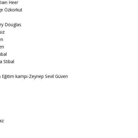
Daın Heer
ge Özkorkut
ry Douglas
sız
en
den
ıbal
a Stibal
Eğitim kampı-Zeynep Sevil Güven
az