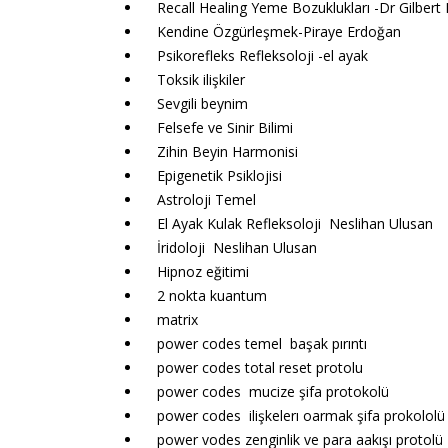
Recall Healing Yeme Bozuklukları -Dr Gilbert
Kendine Özgürleşmek-Piraye Erdoğan
Psikorefleks Refleksoloji -el ayak
Toksik ilişkiler
Sevgili beynim
Felsefe ve Sinir Bilimi
Zihin Beyin Harmonisi
Epigenetik Psiklojisi
Astroloji Temel
El Ayak Kulak Refleksoloji Neslihan Ulusan
İridoloji Neslihan Ulusan
Hipnoz eğitimi
2 nokta kuantum
matrix
power codes temel başak pırıntı
power codes total reset protolu
power codes mucize şifa protokolü
power codes ilişkelerı oarmak şifa prokololü
power vodes zenginlik ve para aakışı protolü