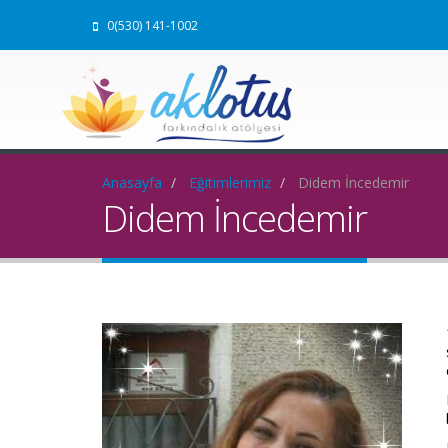
0(530) 141-1002
Anasayfa
Eğitimlerimiz
Didem İncedemir
Didem İncedemir