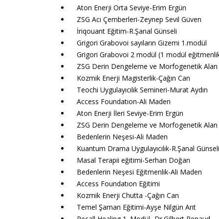
Aton Enerji Orta Seviye-Erim Ergün
ZSG Acı Çemberleri-Zeynep Sevil Güven
İriqouant Eğitim-R.Şanal Günseli
Grigori Grabovoi sayıların Gizemi 1.modül
Grigori Grabovoi 2 modül (1 modül eğitmenli
ZSG Derin Dengeleme ve Morfogenetik Alan 
Kozmik Enerji Magisterlik-Çağın Can
Teochi Uygulayıcılık Semineri-Murat Aydın
Access Foundatıon-Ali Maden
Aton Enerji İleri Seviye-Erim Ergün
ZSG Derin Dengeleme ve Morfogenetik Alan 
Bedenlerin Neşesi-Ali Maden
Kuantum Drama Uygulayıcılık-R.Şanal Günsel
Masal Terapii eğitimi-Serhan Doğan
Bedenlerin Neşesi Eğitmenlik-Ali Maden
Access Foundatıon Eğitimi
Kozmik Enerji Chutta -Çağın Can
Temel Şaman Eğitimi-Ayşe Nilgün Arıt
Recall Healing 1. Modül -Dr.Gilbert Renaud