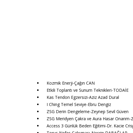
Kozmik Enerji-Çağın CAN
Etkili Toplantı ve Sunum Teknikleri-TODAİE
Kas Tendon Egzersizi-Aziz Azad Dural
I Ching Temel Seviye-Ebru Dengiz
ZSG Derin Dengeleme-Zeynep Sevil Güven
ZSG Meridyen Çakra ve Aura Hasar Onarım-Z
Access 3 Günlük Beden Eğitimi-Dr. Kacie Cris
Torus Nefes Çalışması-Nesrin DABAĞLAR