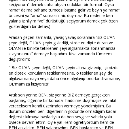
seçiyorum” demek daha alışkın oldukları bir format. Oysa
“ama” daima bahane tümcesi başına gelir ve beyin ya “ama”
öncesini ya “ama” sonrasını hiç duymaz. Bu nedenle ben
yalana izinliyim “ve” dürüstlüğü seçiyorum demek çok özen
gösterdiğim bir detay.)
Aradan geçen zamanla, yavaş yavaş soranlara “siz OL'AN
şeye değil, OL'AN şeyin gizlediği, sizde en dipte duran ve
OL'AN ile birlikte tetiklenen şeyi algılamakta zorlanmanıza
kızıyorsunuz” demeye başladım. Kısa zamanda tümcemi
değiştirdim:
“-Biz OL'AN şeye değil, OL'AN şeyin altına gizlenip, içimizde
en dipteki korkuların tetiklenmesine, o tetiklenen şeyi de
algılayamamaya veya daha önce algılayıp onurlandıramamış
OL'mamıza kızıyoruz!”
Artık sen yerine BEN, siz yerine BİZ demeye gerçekten
başlamış, diğerine bir konuda -haddime düşmüşse ve- akıl
vereceksem kendi üzerimden vermeye yönelmiştim. Bu
durum önceleri beni diğerlerinin gözünde olmadığım kadar
değersiz kılmaya başladıysa da ben sevgi ve sabırla yola
öylece devam ettim. Öyle ya! Hem öğretiyordum hem de
BEN aptaldım, BEN yalancıydım, BEN haylazdım ve BEN ...,