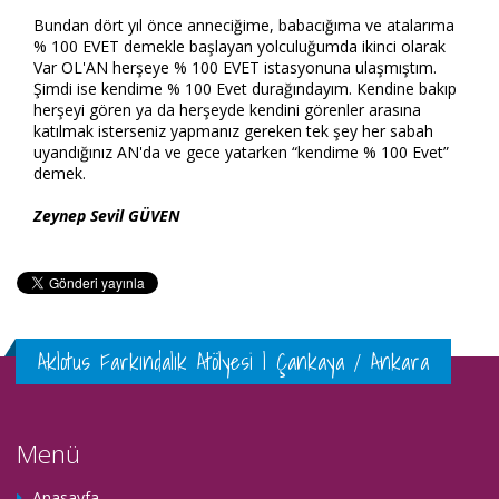
Bundan dört yıl önce anneciğime, babacığıma ve atalarıma
% 100 EVET demekle başlayan yolculuğumda ikinci olarak
Var OL'AN herşeye % 100 EVET istasyonuna ulaşmıştım.
Şimdi ise kendime % 100 Evet durağındayım. Kendine bakıp
herşeyi gören ya da herşeyde kendini görenler arasına
katılmak isterseniz yapmanız gereken tek şey her sabah
uyandığınız AN'da ve gece yatarken “kendime % 100 Evet”
demek.
Zeynep Sevil GÜVEN
Aklotus Farkındalık Atölyesi | Çankaya / Ankara
Menü
Anasayfa