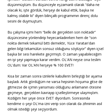
düşünmüştüm. Bu düşünceyle eşzamanlı olarak “daha ne
olacak ki, işte gördük, herşeyi de kabul ettik, başka ne
kalmış olabilir ki” diyen bilinçaltı programımın direnç dolu
sesini de duymuştum.
Bu çalışma içimi hem “belki de gerçekten son noktadır”
düşüncesine yönlendirip heyecanladırırken hem de “son
nokta demek tekamül bitti demektir, Yüce Yaratan'dan
gelen bilgi tekamülün sonsuz olduğunu söylüyor” diyen içsel
başka bir sesi harekete geçirmişti. O zaman yapabileceğim
en iyi şeyi yapmaya karar verdim. OL'AN neyse ona teslim
OL'dum: Var OL'AN herşeye % 100 EVET!
Kısa bir zaman sonra izinlerle kabullerin birleştiği bir aşama
başladı. Artık gördüğüm ne varsa hepsinin hoşuma gitse de
gitmezse de içimin yansıması olduğunu anlamanın ötesine
geçmeye, gerçekten kavrayıp içselleştirmeye ulaşmıştım.
Kızdığım her şeye önce EVET diyordum. Sonrasında
kendime o şeyi OL'ma izni verip son olarak da zihnimin asıl
olmak istediği şeyi seçiyordum.