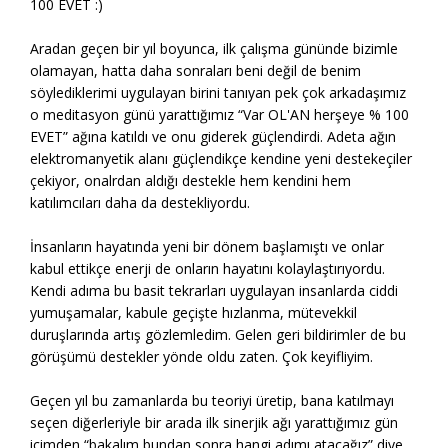
100 EVET :)
Aradan geçen bir yıl boyunca, ilk çalışma gününde bizimle
olamayan, hatta daha sonraları beni değil de benim
söylediklerimi uygulayan birini tanıyan pek çok arkadaşımız
o meditasyon günü yarattığımız “Var OL'AN herşeye % 100
EVET” ağına katıldı ve onu giderek güçlendirdi. Adeta ağın
elektromanyetik alanı güçlendikçe kendine yeni destekeçiler
çekiyor, onalrdan aldığı destekle hem kendini hem
katılımcıları daha da destekliyordu.
İnsanların hayatında yeni bir dönem başlamıştı ve onlar
kabul ettikçe enerji de onların hayatını kolaylaştırıyordu.
Kendi adıma bu basit tekrarları uygulayan insanlarda ciddi
yumuşamalar, kabule geçişte hızlanma, mütevekkil
duruşlarında artış gözlemledim. Gelen geri bildirimler de bu
görüşümü destekler yönde oldu zaten. Çok keyifliyim.
Geçen yıl bu zamanlarda bu teoriyi üretip, bana katılmayı
seçen diğerleriyle bir arada ilk sinerjik ağı yarattığımız gün
içimden “bakalım bundan sonra hangi adımı atacağız” diye