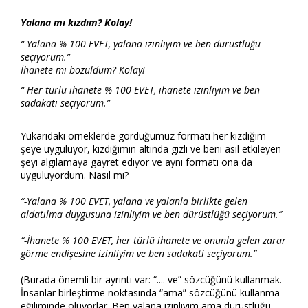
Yalana mı kızdım? Kolay!
“-Yalana % 100 EVET, yalana izinliyim ve ben dürüstlüğü
seçiyorum.”
İhanete mi bozuldum? Kolay!
“-Her türlü ihanete % 100 EVET, ihanete izinliyim ve ben
sadakati seçiyorum.”
Yukarıdaki örneklerde gördüğümüz formatı her kızdığım
şeye uyguluyor, kızdığımın altında gizli ve beni asıl etkileyen
şeyi algılamaya gayret ediyor ve aynı formatı ona da
uyguluyordum. Nasıl mı?
“-Yalana % 100 EVET, yalana ve yalanla birlikte gelen
aldatılma duygusuna izinliyim ve ben dürüstlüğü seçiyorum.”
“-İhanete % 100 EVET, her türlü ihanete ve onunla gelen zarar
görme endişesine izinliyim ve ben sadakati seçiyorum.”
(Burada önemli bir ayrıntı var: “.... ve” sözcüğünü kullanmak.
İnsanlar birleştirme noktasında “ama” sözcüğünü kullanma
eğiliminde oluyorlar. Ben yalana izinliyim ama dürüstlüğü