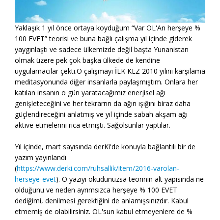
Yaklaşık 1 yıl önce ortaya koyduğum “Var OL'An herşeye %
100 EVET” teorisi ve buna bağlı çalışma yıl içinde giderek
yaygınlaştı ve sadece ülkemizde değil başta Yunanistan
olmak üzere pek çok başka ülkede de kendine
uygulamacılar çekti.
O çalışmayı İLK KEZ 2010 yılını karşılama
meditasyonunda diğer insanlarla paylaşmıştım. Onlara her
katılan insanın o gün yaratacağımız enerjisel ağı
genişleteceğini ve her tekrarrın da ağın ışığını biraz daha
güçlendireceğini anlatmış ve yıl içinde sabah akşam ağı
aktive etmelerini rica etmişti. Sağolsunlar yaptılar.
Yıl içinde, mart sayısında derKi'de konuyla bağlantılı bir de
yazım yayınlandı
(
https://www.derki.com/ruhsallik/item/2016-varolan-
herseye-evet
). O yazıyı okudunuzsa teorinin alt yapısında ne
olduğunu ve neden ayrımsızca herşeye % 100 EVET
dediğimi, denilmesi gerektiğini de anlamışsınızdır. Kabul
etmemiş de olabilirsiniz. OL'sun kabul etmeyenlere de %