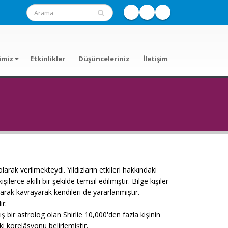
imiz
Etkinlikler
Düşünceleriniz
İletişim
arak verilmekteydi. Yıldızların etkileri hakkındaki
lerce akıllı bir şekilde temsil edilmiştir. Bilge kişiler
olarak kavrayarak kendileri de yararlanmıştır.
ır.
ış bir astrolog olan Shirlie 10,000'den fazla kişinin
aki korelâsyonu belirlemiştir.