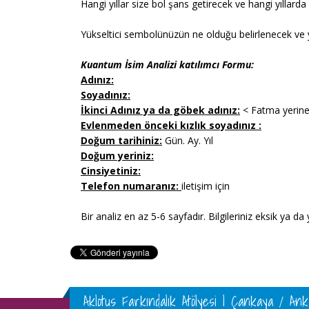
Hangi yıllar size bol şans getirecek ve hangi yıllarda
Yükseltici sembolünüzün ne olduğu belirlenecek ve ya
Kuantum İsim Analizi katılımcı Formu:
Adınız:
Soyadınız:
İkinci Adınız ya da göbek adınız:
< Fatma yerine F
Evlenmeden önceki kızlık soyadınız :
Doğum tarihiniz:
Gün. Ay. Yıl
Doğum yeriniz:
Cinsiyetiniz:
Telefon numaranız:
iletişim için
Bir analiz en az 5-6 sayfadır. Bilgileriniz eksik ya d
Aklotus Farkındalık Atölyesi | Çankaya / An