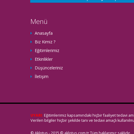
Menü
Anasayfa
Biz Kimiz ?
Eğitimlerimiz
Etkinlikler
Düşünceleriniz
İletişim
UYARI:
Eğitimlerimiz kapsamındaki hiçbir faaliyet tedavi amac
Verilen bilgiler hiçbir şekilde tanı ve tedavi amaçlı kullanıl
© Aklotus - 2015 © aklotus.com.tr Tüm haklarımız saklıdır.