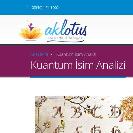
0(530) 141-1002
Anasayfa
Kuantum İsim Analizi
Kuantum İsim Analizi