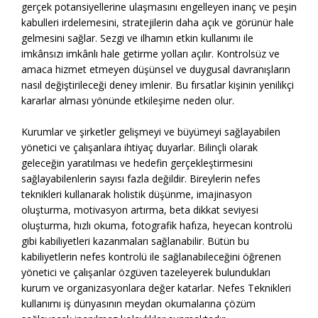
gerçek potansiyellerine ulaşmasını engelleyen inanç ve peşin
kabulleri irdelemesini, stratejilerin daha açık ve görünür hale
gelmesini sağlar. Sezgi ve ilhamın etkin kullanımı ile
imkânsızı imkânlı hale getirme yolları açılır. Kontrolsüz ve
amaca hizmet etmeyen düşünsel ve duygusal davranışların
nasıl değiştirileceği deney imlenir. Bu fırsatlar kişinin yenilikçi
kararlar alması yönünde etkileşime neden olur.
Kurumlar ve şirketler gelişmeyi ve büyümeyi sağlayabilen
yönetici ve çalışanlara ihtiyaç duyarlar. Bilinçli olarak
geleceğin yaratılması ve hedefin gerçekleştirmesini
sağlayabilenlerin sayısı fazla değildir. Bireylerin nefes
teknikleri kullanarak holistik düşünme, imajinasyon
oluşturma, motivasyon artırma, beta dikkat seviyesi
oluşturma, hızlı okuma, fotografik hafıza, heyecan kontrolü
gibi kabiliyetleri kazanmaları sağlanabilir. Bütün bu
kabiliyetlerin nefes kontrolü ile sağlanabileceğini öğrenen
yönetici ve çalışanlar özgüven tazeleyerek bulundukları
kurum ve organizasyonlara değer katarlar. Nefes Teknikleri
kullanımı iş dünyasının meydan okumalarına çözüm