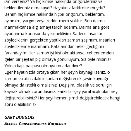
izin verseniz? Ya hiç kimse hakkında öngörüleriniz ve
beklentileriniz olmasaydı? Hayatınız farklı olur muydu?
Benim hiç kimse hakkında hiçbir öngörüm, beklentim,
ayırımım, yargım veya reddetmem yoktur. Ben daima
inanmaktansa algılamayı tercih ederim. Daima ana göre
ayarlanma konusunda yetenekliyim. Sadece insanlar
söylediklerini gerçekten yaptıkları zaman şaşırırım. İnsanları
söylediklerine inanmam. Kafalarından neler geçtiğinin
farkındayım. Her zaman iyi kişi olmaktansa, cehennemden
gelen bir şeytan piç olmaya gönüllüyüm. Siz öyle misiniz?
Yoksa kapı paspası olmaya mı adandınız?
Eğer hayatınızda ortaya çıkan her şeyin kaynağı iseniz, o
zaman etrafınızdaki insanları değiştirecek şeyin kaynağı
olmaya da istekli olmalısınız. Değişim, olasılık ve soru için
kaynak olmak zorundasınız. Farklı bir şey yaratacak olan neyi
değiştirebilirsiniz? Her şeyi hemen şimdi değiştirebilecek hangi
soru olabilirsiniz?
GARY DOUGLAS
Access Consciousness Kurucusu