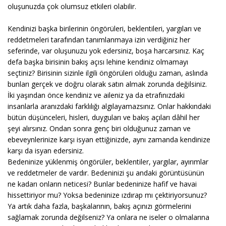
oluşunuzda çok olumsuz etkileri olabilir.
Kendinizi başka birilerinin öngörüleri, beklentileri, yargıları ve
reddetmeleri tarafından tanımlanmaya izin verdiğiniz her
seferinde, var oluşunuzu yok edersiniz, boşa harcarsınız. Kaç
defa başka birisinin bakış açısı lehine kendiniz olmamayı
seçtiniz? Birisinin sizinle ilgili öngörüleri olduğu zaman, aslında
bunları gerçek ve doğru olarak satın almak zorunda değilsiniz.
İki yaşından önce kendiniz ve aileniz ya da etrafınızdaki
insanlarla aranızdaki farklılığı algılayamazsınız. Onlar hakkındaki
bütün düşünceleri, hisleri, duyguları ve bakış açıları dâhil her
şeyi alırsınız. Ondan sonra genç biri olduğunuz zaman ve
ebeveynlerinize karşı isyan ettiğinizde, aynı zamanda kendinize
karşı da isyan edersiniz.
Bedeninize yüklenmiş öngörüler, beklentiler, yargılar, ayırımlar
ve reddetmeler de vardır. Bedeninizi şu andaki görüntüsünün
ne kadarı onların neticesi? Bunlar bedeninize hafif ve havai
hissettiriyor mu? Yoksa bedeninize ızdırap mı çektiriyorsunuz?
Ya artık daha fazla, başkalarının, bakış açınızı görmelerini
sağlamak zorunda değilseniz? Ya onlara ne iseler o olmalarına